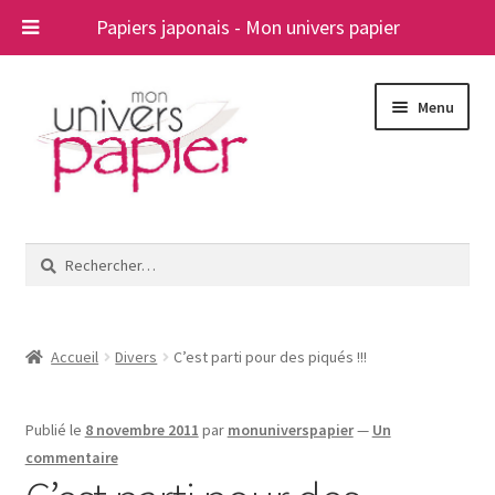
Papiers japonais - Mon univers papier
Aller
Aller
Menu
à
au
la
contenu
navigation
Ouvrir
Papiers japonais
le
Rechercher :
menu
Blog
enfant
A propos
Accueil
Divers
C’est parti pour des piqués !!!
Contact
Publié le
8 novembre 2011
par
monuniverspapier
—
Un
commentaire