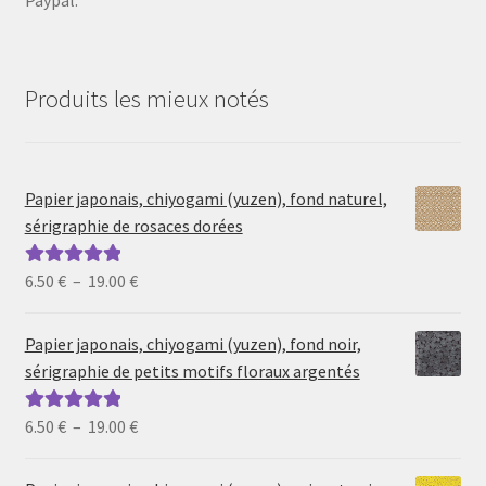
Paypal.
Produits les mieux notés
Papier japonais, chiyogami (yuzen), fond naturel,
sérigraphie de rosaces dorées
Plage
6.50
€
–
19.00
€
Note
5.00
sur
de
5
prix :
Papier japonais, chiyogami (yuzen), fond noir,
6.50 €
sérigraphie de petits motifs floraux argentés
à
19.00 €
Plage
6.50
€
–
19.00
€
Note
5.00
sur
de
5
prix :