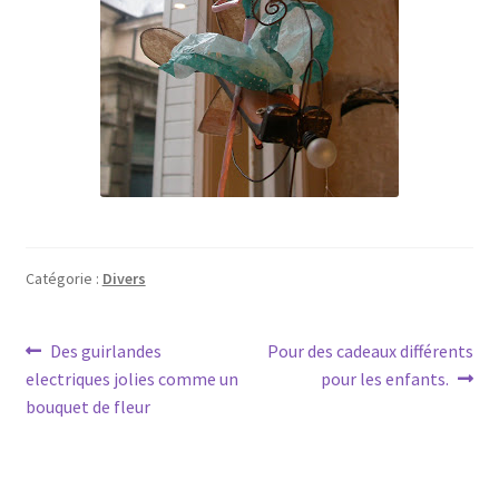
Catégorie :
Divers
Navigation
Article
Article
Des guirlandes
Pour des cadeaux différents
précédent :
suivant :
electriques jolies comme un
pour les enfants.
de
bouquet de fleur
l’article