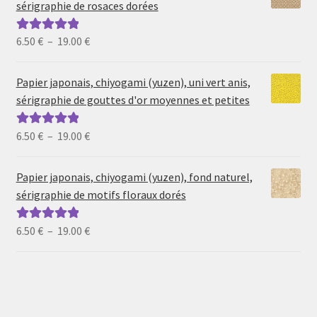
sérigraphie de rosaces dorées
Plage
6.50
€
–
19.00
€
Note
5.00
sur
de
5
prix :
Papier japonais, chiyogami (yuzen), uni vert anis,
6.50 €
sérigraphie de gouttes d'or moyennes et petites
à
19.00 €
Plage
6.50
€
–
19.00
€
Note
5.00
sur
de
5
prix :
Papier japonais, chiyogami (yuzen), fond naturel,
6.50 €
sérigraphie de motifs floraux dorés
à
19.00 €
Plage
6.50
€
–
19.00
€
Note
5.00
sur
de
5
prix :
6.50 €
à