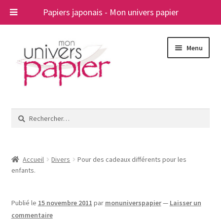
Papiers japonais - Mon univers papier
Aller
Aller
Menu
à
au
la
contenu
navigation
Ouvrir
Papiers japonais
le
Rechercher :
menu
Blog
enfant
A propos
Accueil
Divers
Pour des cadeaux différents pour les
enfants.
Contact
Publié le
15 novembre 2011
par
monuniverspapier
—
Laisser un
commentaire