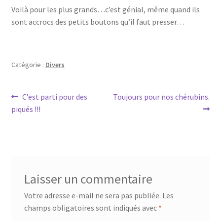
Voilà pour les plus grands…c’est génial, même quand ils
sont accrocs des petits boutons qu’il faut presser…
Catégorie :
Divers
Navigation
Article
Article
C’est parti pour des
Toujours pour nos chérubins.
précédent :
suivant :
piqués !!!
de
l’article
Laisser un commentaire
Votre adresse e-mail ne sera pas publiée.
Les
champs obligatoires sont indiqués avec
*