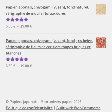
prix :
Papier japonais, chiyogami (yuzen), fond naturel,
6.50 €
sérigraphie de motifs floraux dorés
à
19.00 €
Plage
6.50
€
–
19.00
€
Note
5.00
sur
de
5
prix :
Papier japonais, chiyogami (yuzen), fond gris beige,
6.50 €
sérigraphie de fleurs de cerisiers rouges briques et
à
blanches
19.00 €
Plage
6.50
€
–
19.00
€
Note
5.00
sur
de
5
prix :
6.50 €
à
19.00 €
© Papiers japonais - Mon univers papier 2026
Politique de confidentialité
Built with WooCommerce
.