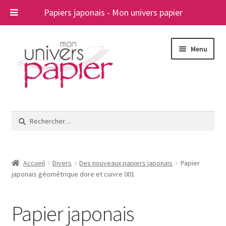
Papiers japonais - Mon univers papier
Aller
Aller
Menu
à
au
la
contenu
navigation
Ouvrir
Papiers japonais
le
Rechercher :
menu
Blog
enfant
A propos
Accueil
Divers
Des nouveaux papiers japonais
Papier
japonais géométrique dore et cuivre 001
Contact
Papier japonais