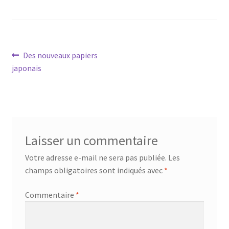
Navigation
Article
Des nouveaux papiers
précédent :
japonais
de
l’article
Laisser un commentaire
Votre adresse e-mail ne sera pas publiée.
Les
champs obligatoires sont indiqués avec
*
Commentaire
*