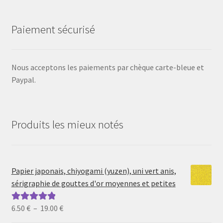
Paiement sécurisé
Nous acceptons les paiements par chèque carte-bleue et
Paypal.
Produits les mieux notés
Papier japonais, chiyogami (yuzen), uni vert anis,
sérigraphie de gouttes d'or moyennes et petites
Plage
6.50
€
–
19.00
€
Note
5.00
sur
de
5