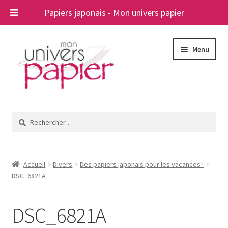
Papiers japonais - Mon univers papier
Aller
Aller
Menu
à
au
la
contenu
navigation
Ouvrir
Papiers japonais
le
Rechercher :
menu
Blog
enfant
A propos
Accueil
Divers
Des papiers japonais pour les vacances !
DSC_6821A
Contact
DSC_6821A