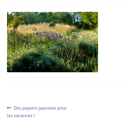
Navigation
Article
Des papiers japonais pour
précédent :
les vacances !
de
l’article