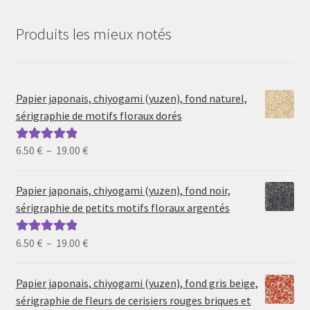
Produits les mieux notés
Papier japonais, chiyogami (yuzen), fond naturel,
sérigraphie de motifs floraux dorés
Plage
6.50
€
–
19.00
€
Note
5.00
sur
de
5
prix :
Papier japonais, chiyogami (yuzen), fond noir,
6.50 €
sérigraphie de petits motifs floraux argentés
à
19.00 €
Plage
6.50
€
–
19.00
€
Note
5.00
sur
de
5
prix :
Papier japonais, chiyogami (yuzen), fond gris beige,
6.50 €
sérigraphie de fleurs de cerisiers rouges briques et