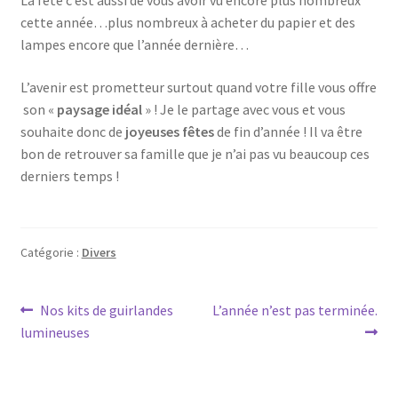
La fête c’est aussi de vous avoir vu encore plus nombreux
cette année…plus nombreux à acheter du papier et des
lampes encore que l’année dernière…
L’avenir est prometteur surtout quand votre fille vous offre
son «
paysage idéal
» ! Je le partage avec vous et vous
souhaite donc de
joyeuses fêtes
de fin d’année ! Il va être
bon de retrouver sa famille que je n’ai pas vu beaucoup ces
derniers temps !
Catégorie :
Divers
Navigation
Article
Article
Nos kits de guirlandes
L’année n’est pas terminée.
précédent :
suivant :
lumineuses
de
l’article