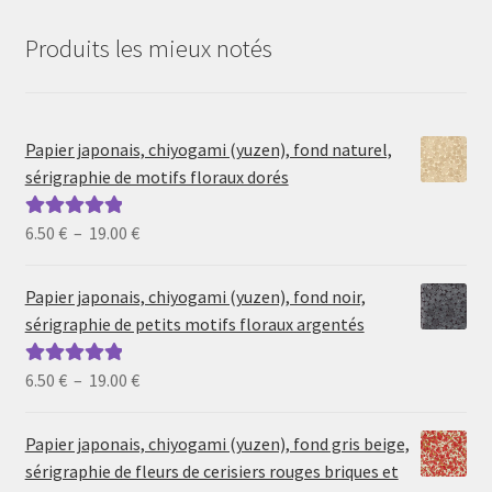
Produits les mieux notés
Papier japonais, chiyogami (yuzen), fond naturel,
sérigraphie de motifs floraux dorés
Plage
6.50
€
–
19.00
€
Note
5.00
sur
de
5
prix :
Papier japonais, chiyogami (yuzen), fond noir,
6.50 €
sérigraphie de petits motifs floraux argentés
à
19.00 €
Plage
6.50
€
–
19.00
€
Note
5.00
sur
de
5
prix :
Papier japonais, chiyogami (yuzen), fond gris beige,
6.50 €
sérigraphie de fleurs de cerisiers rouges briques et
à