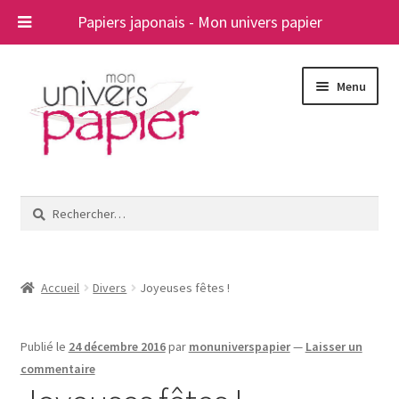
Papiers japonais - Mon univers papier
Aller
Aller
Menu
à
au
la
contenu
navigation
Ouvrir
Papiers japonais
le
Rechercher :
menu
Blog
enfant
A propos
Accueil
Divers
Joyeuses fêtes !
Contact
Publié le
24 décembre 2016
par
monuniverspapier
—
Laisser un
commentaire