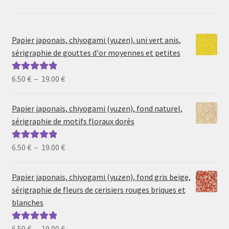
Papier japonais, chiyogami (yuzen), uni vert anis,
sérigraphie de gouttes d'or moyennes et petites
Plage
6.50
€
–
19.00
€
Note
5.00
sur
de
5
prix :
Papier japonais, chiyogami (yuzen), fond naturel,
6.50 €
sérigraphie de motifs floraux dorés
à
19.00 €
Plage
6.50
€
–
19.00
€
Note
5.00
sur
de
5
prix :
Papier japonais, chiyogami (yuzen), fond gris beige,
6.50 €
sérigraphie de fleurs de cerisiers rouges briques et
à
blanches
19.00 €
Plage
6.50
€
–
19.00
€
Note
5.00
sur