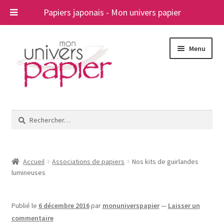
Papiers japonais - Mon univers papier
Aller
Aller
Menu
à
au
la
contenu
navigation
Ouvrir
Papiers japonais
le
Rechercher :
menu
Blog
enfant
A propos
Accueil
Associations de papiers
Nos kits de guirlandes
lumineuses
Contact
Publié le
6 décembre 2016
par
monuniverspapier
—
Laisser un
commentaire