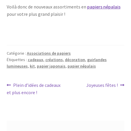
Voilà donc de nouveaux assortiments en
papiers népalais
pour votre plus grand plaisir !
Catégorie :
Associations de papiers
Étiquettes :
cadeaux
,
créations
,
décoration
,
guirlandes
lumineuses
,
kit
,
papier japonais
,
papier népalais
Navigation
Article
Article
Plein d’idées de cadeaux
Joyeuses fêtes !
précédent :
suivant :
et plus encore !
de
l’article