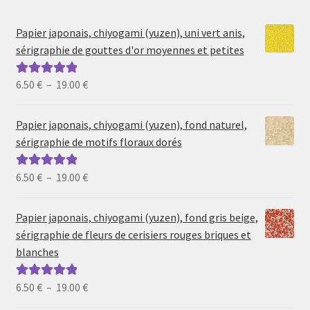
Papier japonais, chiyogami (yuzen), uni vert anis,
sérigraphie de gouttes d'or moyennes et petites
Plage
6.50
€
–
19.00
€
Note
5.00
sur
de
5
prix :
Papier japonais, chiyogami (yuzen), fond naturel,
6.50 €
sérigraphie de motifs floraux dorés
à
19.00 €
Plage
6.50
€
–
19.00
€
Note
5.00
sur
de
5
prix :
Papier japonais, chiyogami (yuzen), fond gris beige,
6.50 €
sérigraphie de fleurs de cerisiers rouges briques et
à
blanches
19.00 €
Plage
6.50
€
–
19.00
€
Note
5.00
sur
de
5