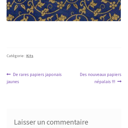
Catégorie :
Kits
Navigation
Article
Article
De rares papiers japonais
Des nouveaux papiers
précédent :
suivant :
jaunes
népalais !!!
de
l’article
Laisser un commentaire