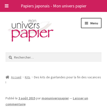
Papiers japonais - Mon univers papier
Aller
Aller
Menu
à
au
la
contenu
navigation
Ouvrir
Papiers japonais
le
Rechercher :
menu
Blog
enfant
A propos
Accueil
Kits
Des kits de guirlandes pour la fin des vacances
!
Contact
Publié le
3 août 2015
par
monuniverspapier
—
Laisser un
commentaire