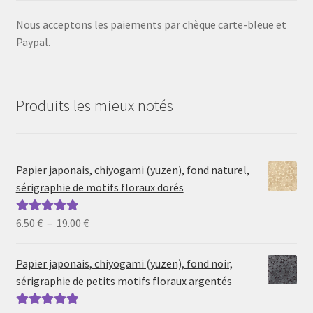
Nous acceptons les paiements par chèque carte-bleue et
Paypal.
Produits les mieux notés
Papier japonais, chiyogami (yuzen), fond naturel,
sérigraphie de motifs floraux dorés
Plage
6.50
€
–
19.00
€
Note
5.00
sur
de
5
prix :
Papier japonais, chiyogami (yuzen), fond noir,
6.50 €
sérigraphie de petits motifs floraux argentés
à
19.00 €