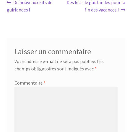
Navigation
Article
Article
De nouveaux kits de
Des kits de guirlandes pour la
précédent :
suivant :
guirlandes !
fin des vacances !
de
l’article
Laisser un commentaire
Votre adresse e-mail ne sera pas publiée.
Les
champs obligatoires sont indiqués avec
*
Commentaire
*