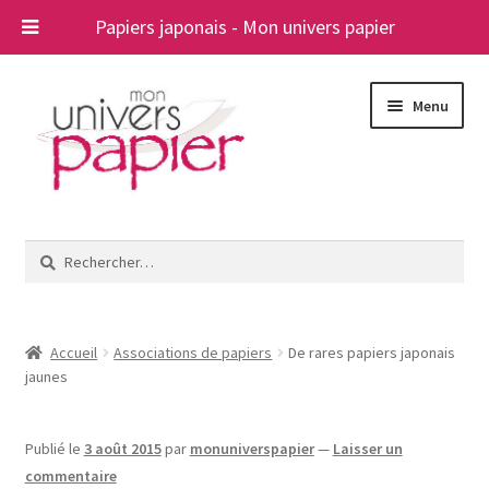
Papiers japonais - Mon univers papier
Aller
Aller
Menu
à
au
la
contenu
navigation
Ouvrir
Papiers japonais
le
Rechercher :
menu
Blog
enfant
A propos
Accueil
Associations de papiers
De rares papiers japonais
jaunes
Contact
Publié le
3 août 2015
par
monuniverspapier
—
Laisser un
commentaire