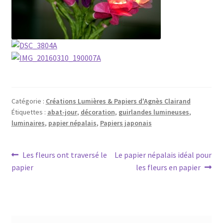
Catégorie :
Créations Lumières & Papiers d'Agnès Clairand
Étiquettes :
abat-jour
,
décoration
,
guirlandes lumineuses
,
luminaires
,
papier népalais
,
Papiers japonais
Navigation
Article
Article
Les fleurs ont traversé le
Le papier népalais idéal pour
précédent :
suivant :
papier
les fleurs en papier
de
l’article