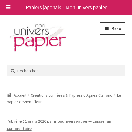
Papiers japonais - Mon univers papier
Aller
Aller
Menu
à
au
la
contenu
navigation
Ouvrir
Papiers japonais
le
Rechercher :
menu
Blog
enfant
A propos
Accueil
Créations Lumières & Papiers d'Agnès Clairand
Le
papier devient fleur
Contact
Publié le
11 mars 2016
par
monuniverspapier
—
Laisser un
commentaire