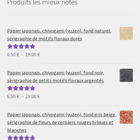
Produits les mieux notés
Papier japonais, chiyogami (yuzen), fond naturel,
sérigraphie de motifs floraux dorés
Plage
6.50
€
–
19.00
€
Note
5.00
sur
de
5
prix :
Papier japonais, chiyogami (yuzen), fond noir,
6.50 €
sérigraphie de petits motifs floraux argentés
à
19.00 €
Plage
6.50
€
–
19.00
€
Note
5.00
sur
de
5
prix :
Papier japonais, chiyogami (yuzen), fond gris beige,
6.50 €
sérigraphie de fleurs de cerisiers rouges briques et
à
blanches
19.00 €