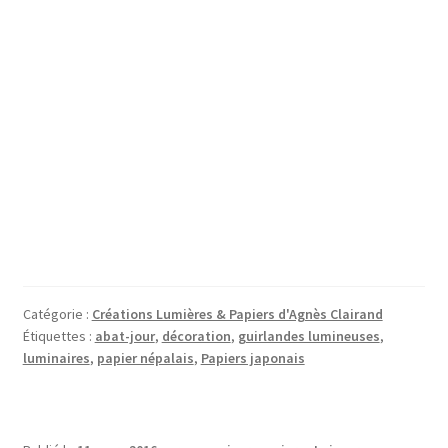
Catégorie :
Créations Lumières & Papiers d'Agnès Clairand
Étiquettes :
abat-jour
,
décoration
,
guirlandes lumineuses
,
luminaires
,
papier népalais
,
Papiers japonais