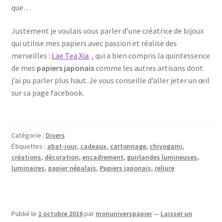
que…
Justement je voulais vous parler d’une créatrice de bijoux
qui utilise mes papiers avec passion et réalise des
merveilles :
Lae Tea Xia
, qui a bien compris la quintessence
de mes
papiers japonais
comme les autres artisans dont
j’ai pu parler plus haut. Je vous conseille d’aller jeter un œil
sur sa page facebook.
Catégorie :
Divers
Étiquettes :
abat-jour
,
cadeaux
,
cartonnage
,
chiyogami
,
créations
,
décoration
,
encadrement
,
guirlandes lumineuses
,
luminaires
,
papier népalais
,
Papiers japonais
,
reliure
Publié le
1 octobre 2016
par
monuniverspapier
—
Laisser un