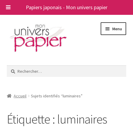
Papiers japonais - Mon univers papier
Aller
Aller
Menu
à
au
la
contenu
navigation
Ouvrir
Papiers japonais
le
Rechercher :
menu
Blog
enfant
A propos
Accueil
Sujets identifiés “luminaires”
Contact
Étiquette :
luminaires