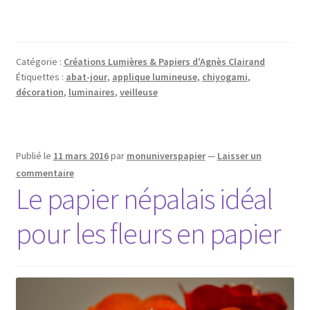
Catégorie :
Créations Lumières & Papiers d'Agnès Clairand
Étiquettes :
abat-jour
,
applique lumineuse
,
chiyogami
,
décoration
,
luminaires
,
veilleuse
Publié le
11 mars 2016
par
monuniverspapier
—
Laisser un
commentaire
Le papier népalais idéal
pour les fleurs en papier