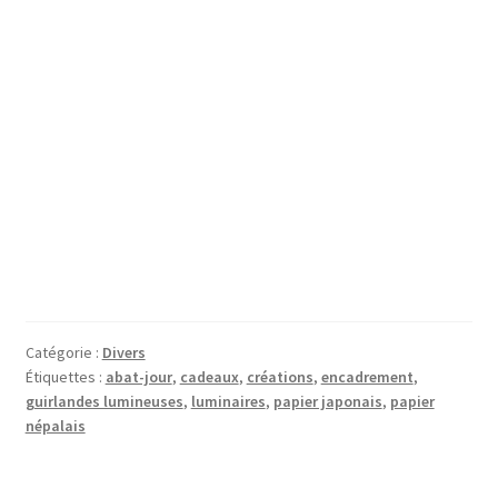
Catégorie :
Divers
Étiquettes :
abat-jour
,
cadeaux
,
créations
,
encadrement
,
guirlandes lumineuses
,
luminaires
,
papier japonais
,
papier
népalais