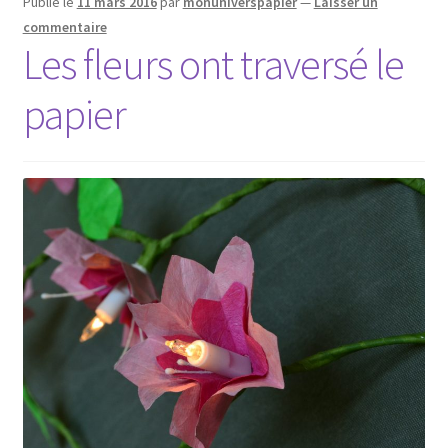
Publié le
11 mars 2016
par
monuniverspapier
—
Laisser un
commentaire
Les fleurs ont traversé le
papier