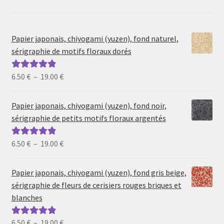
Papier japonais, chiyogami (yuzen), fond naturel,
sérigraphie de motifs floraux dorés
Plage
6.50
€
–
19.00
€
Note
5.00
sur
de
5
prix :
Papier japonais, chiyogami (yuzen), fond noir,
6.50 €
sérigraphie de petits motifs floraux argentés
à
19.00 €
Plage
6.50
€
–
19.00
€
Note
5.00
sur
de
5
prix :
Papier japonais, chiyogami (yuzen), fond gris beige,
6.50 €
sérigraphie de fleurs de cerisiers rouges briques et
à
blanches
19.00 €
Plage
6.50
€
–
19.00
€
Note
5.00
sur