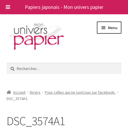
Papiers japonais - Mon univers papier
Aller
Aller
Menu
à
au
la
contenu
navigation
Ouvrir
Papiers japonais
le
Rechercher :
menu
Blog
enfant
A propos
Accueil
Divers
Pour celles qui ne sont pas sur facebook.
DSC_3574A1
Contact
DSC_3574A1