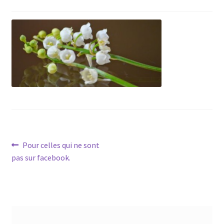
Navigation
Article
Pour celles qui ne sont
précédent :
pas sur facebook.
de
l’article