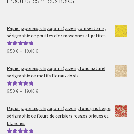
Produits les mieux notés
Papier japonais, chiyogami (yuzen), uni vert anis,
sérigraphie de gouttes d'or moyennes et petites
Plage
6.50
€
–
19.00
€
Note
5.00
sur
de
5
prix :
Papier japonais, chiyogami (yuzen), fond naturel,
6.50 €
sérigraphie de motifs floraux dorés
à
19.00 €
Plage
6.50
€
–
19.00
€
Note
5.00
sur
de
5
prix :
Papier japonais, chiyogami (yuzen), fond gris beige,
6.50 €
sérigraphie de fleurs de cerisiers rouges briques et
à
blanches
19.00 €