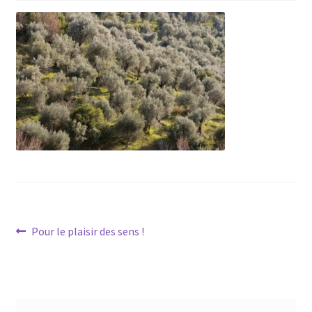
Navigation
Article
Pour le plaisir des sens !
précédent :
de
l’article