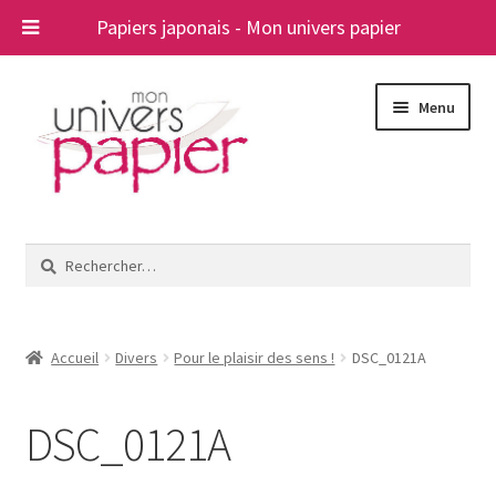
Papiers japonais - Mon univers papier
Aller
Aller
Menu
à
au
la
contenu
navigation
Ouvrir
Papiers japonais
le
Rechercher :
menu
Blog
enfant
A propos
Accueil
Divers
Pour le plaisir des sens !
DSC_0121A
Contact
DSC_0121A