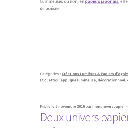
Lumineuses ou non, en
papiers japonais
, el
de
poésie
.
Catégories :
Créations Lumières & Papiers d'Agnè
Étiquettes :
applique lumineuse
,
décorationnoel
,
Publié le
5 novembre 2016
par
monuniverspapier
Deux univers papier