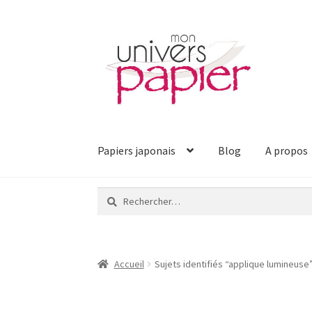
Aller
Aller
à
au
la
contenu
navigation
Papiers japonais
Blog
A propos
Rechercher :
Accueil
Sujets identifiés “applique lumineuse