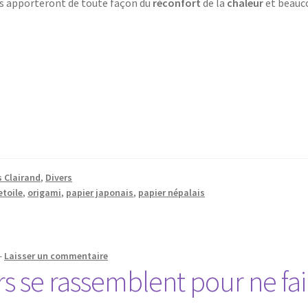
les apporteront de toute façon du
réconfort
de la
chaleur
et beauc
s Clairand
,
Divers
etoile
,
origami
,
papier japonais
,
papier népalais
—
Laisser un commentaire
s se rassemblent pour ne fai