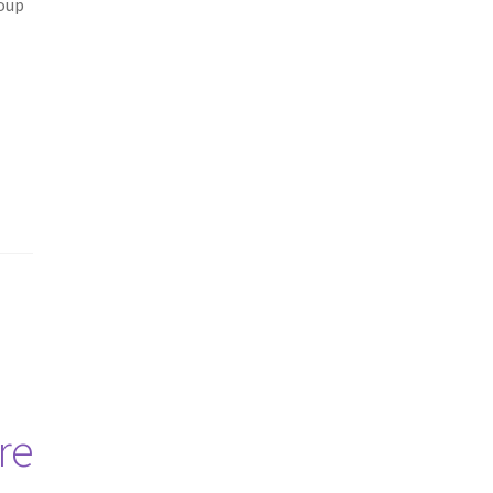
oup
re