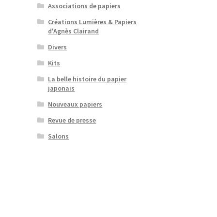
Associations de papiers
Créations Lumières & Papiers
d'Agnès Clairand
Divers
Kits
La belle histoire du papier
japonais
Nouveaux papiers
Revue de presse
Salons