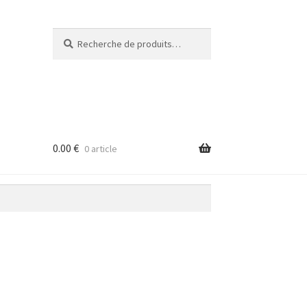
Recherche
Recherche
pour :
0.00
€
0 article