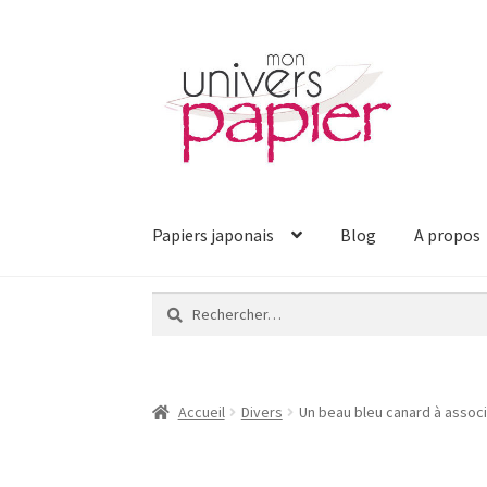
Aller
Aller
à
au
la
contenu
navigation
Papiers japonais
Blog
A propos
Rechercher :
Accueil
Divers
Un beau bleu canard à assoc