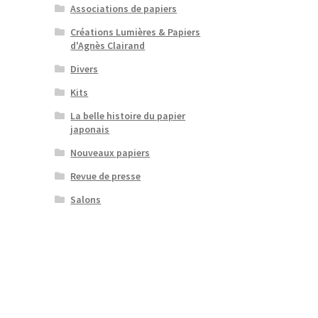
Associations de papiers
Créations Lumières & Papiers
d'Agnès Clairand
Divers
Kits
La belle histoire du papier
japonais
Nouveaux papiers
Revue de presse
Salons