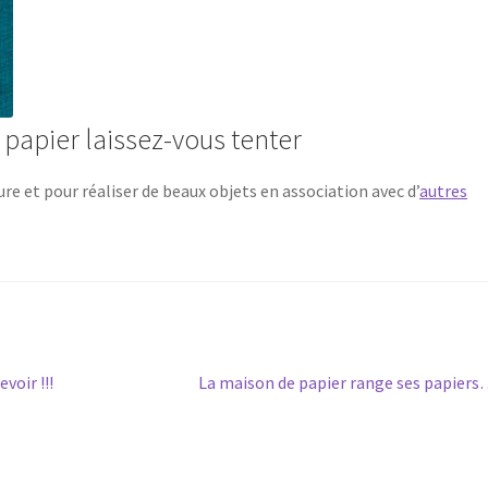
 papier laissez-vous tenter
ure et pour réaliser de beaux objets en association avec d’
autres
Article
voir !!!
La maison de papier range ses papier
suivant :