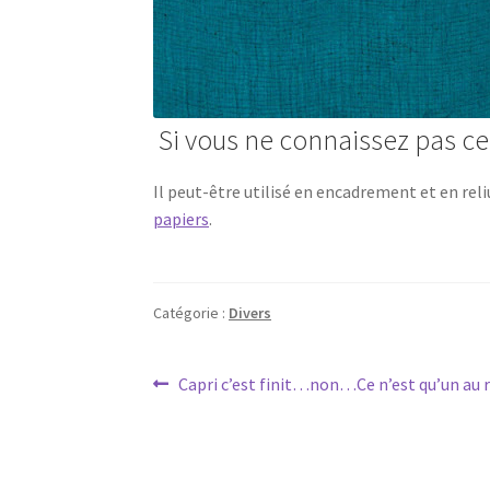
Si vous ne connaissez pas ce
Il peut-être utilisé en encadrement et en reli
papiers
.
Catégorie :
Divers
Navigation
Article
Capri c’est finit…non…Ce n’est qu’un au re
précédent :
de
l’article