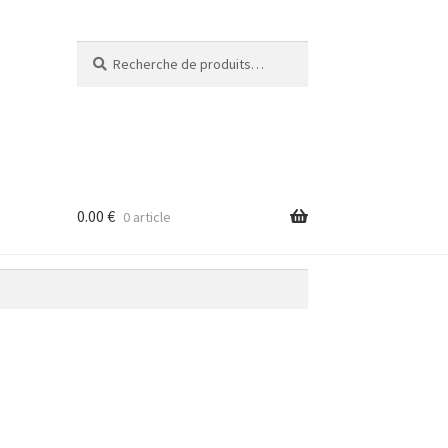
Recherche
Recherche
pour :
0.00
€
0 article