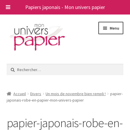
Papiers japonais - Mon univers papier
Aller
Aller
Menu
à
au
la
contenu
navigation
Ouvrir
Papiers japonais
le
Rechercher :
menu
Blog
enfant
A propos
Accueil
Divers
Un mois de novembre bien rempli !
papier-
japonais-robe-en-papier-mon-univers-papier
Contact
papier-japonais-robe-en-