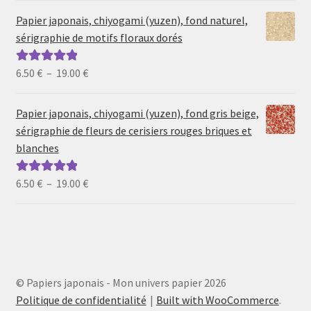
prix :
Papier japonais, chiyogami (yuzen), fond naturel,
6.50 €
sérigraphie de motifs floraux dorés
à
19.00 €
Plage
6.50
€
–
19.00
€
Note
5.00
sur
de
5
prix :
Papier japonais, chiyogami (yuzen), fond gris beige,
6.50 €
sérigraphie de fleurs de cerisiers rouges briques et
à
blanches
19.00 €
Plage
6.50
€
–
19.00
€
Note
5.00
sur
de
5
prix :
6.50 €
à
19.00 €
© Papiers japonais - Mon univers papier 2026
Politique de confidentialité
Built with WooCommerce
.