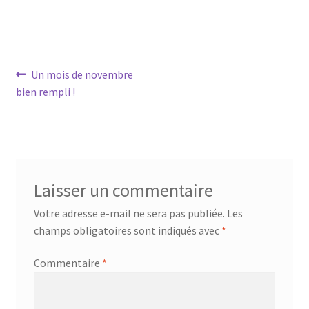
Navigation
Article
Un mois de novembre
précédent :
bien rempli !
de
l’article
Laisser un commentaire
Votre adresse e-mail ne sera pas publiée.
Les
champs obligatoires sont indiqués avec
*
Commentaire
*