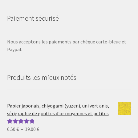
Paiement sécurisé
Nous acceptons les paiements par chèque carte-bleue et
Paypal.
Produits les mieux notés
Papier japonais, chiyogami (yuzen), uni vert anis,
sérigraphie de gouttes d'or moyennes et petites
Plage
6.50
€
–
19.00
€
Note
5.00
sur
de
5