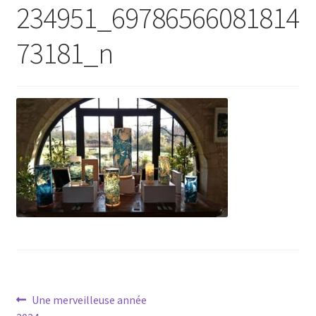
234951_69786566081814
73181_n
Navigation
Article
Une merveilleuse année