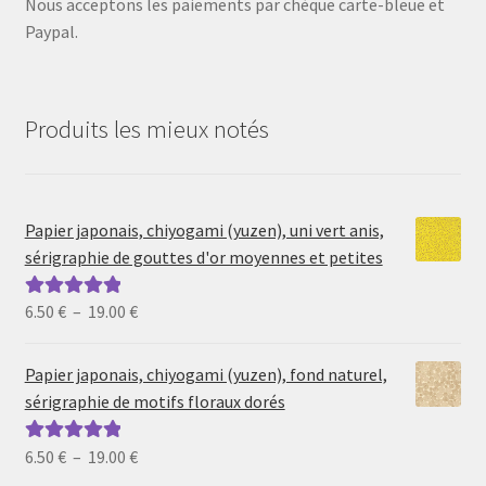
Nous acceptons les paiements par chèque carte-bleue et
Paypal.
Produits les mieux notés
Papier japonais, chiyogami (yuzen), uni vert anis,
sérigraphie de gouttes d'or moyennes et petites
Plage
6.50
€
–
19.00
€
Note
5.00
sur
de
5
prix :
Papier japonais, chiyogami (yuzen), fond naturel,
6.50 €
sérigraphie de motifs floraux dorés
à
19.00 €
Plage
6.50
€
–
19.00
€
Note
5.00
sur
de
5