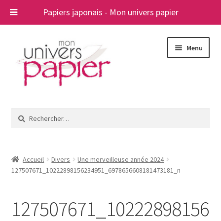
Papiers japonais - Mon univers papier
Aller
Aller
Menu
à
au
la
contenu
navigation
Ouvrir
Papiers japonais
le
Rechercher :
menu
Blog
enfant
A propos
Accueil
Divers
Une merveilleuse année 2024
127507671_10222898156234951_6978656608181473181_n
Contact
127507671_10222898156