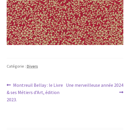
Catégorie :
Divers
Navigation
Article
Article
Montreuil Bellay : le Livre
Une merveilleuse année 2024
précédent :
suivant :
& ses Métiers d’Art, édition
de
2023.
l’article