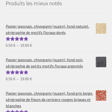
Produits les mieux notés
Papier japonais, chiyogami (yuzen), fond naturel,
sérigraphie de motifs floraux dorés
Plage
6.50
€
–
19.00
€
Note
5.00
sur
de
5
prix :
Papier japonais, chiyogami (yuzen), fond noir,
6.50 €
sérigraphie de petits motifs floraux argentés
à
19.00 €
Plage
6.50
€
–
19.00
€
Note
5.00
sur
de
5
prix :
Papier japonais, chiyogami (yuzen), fond gris beige,
6.50 €
sérigraphie de fleurs de cerisiers rouges briques et
à
blanches
19.00 €