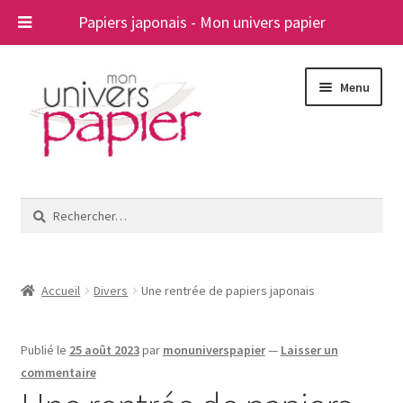
Papiers japonais - Mon univers papier
Aller
Aller
Menu
à
au
la
contenu
navigation
Ouvrir
Papiers japonais
le
Rechercher :
menu
Blog
enfant
A propos
Accueil
Divers
Une rentrée de papiers japonais
Contact
Publié le
25 août 2023
par
monuniverspapier
—
Laisser un
commentaire