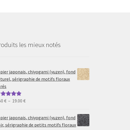
roduits les mieux notés
pier japonais, chiyogami (yuzen), fond
turel, sérigraphie de motifs floraux
rés
Plage
50
€
–
19.00
€
ote
5.00
sur
de
prix :
pier japonais, chiyogami (yuzen), fond
6.50 €
ir, sérigraphie de petits motifs floraux
à