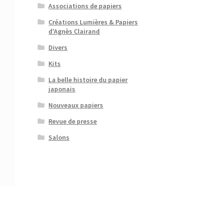
Associations de papiers
Créations Lumières & Papiers
d'Agnès Clairand
Divers
Kits
La belle histoire du papier
japonais
Nouveaux papiers
Revue de presse
Salons