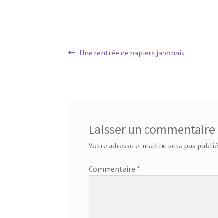
Navigation
Article
Une rentrée de papiers japonais
précédent :
de
l’article
Laisser un commentaire
Votre adresse e-mail ne sera pas publié
Commentaire
*