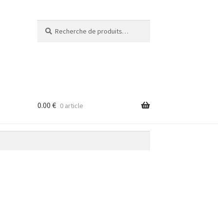
Recherche
Recherche
pour :
0.00
€
0 article