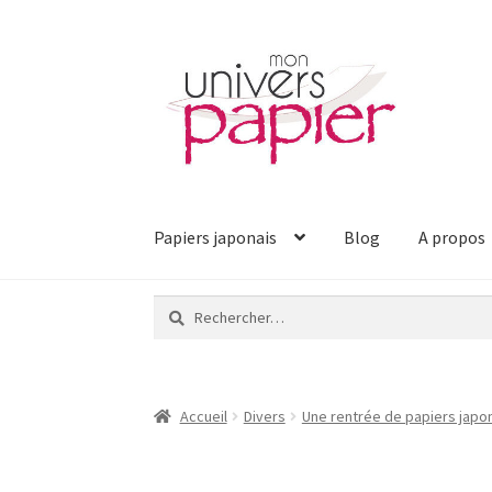
Aller
Aller
à
au
la
contenu
navigation
Papiers japonais
Blog
A propos
Rechercher :
Accueil
Divers
Une rentrée de papiers japo