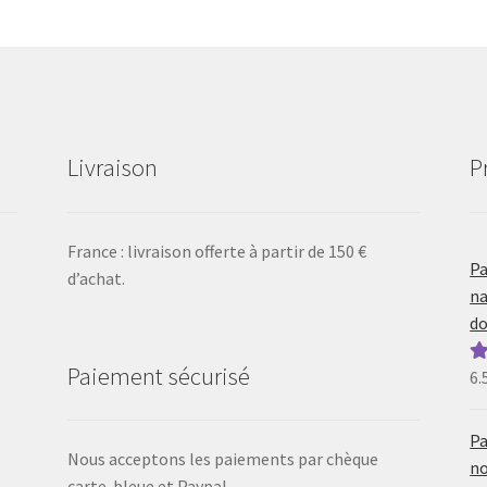
Livraison
P
France : livraison offerte à partir de 150 €
Pa
d’achat.
na
do
Paiement sécurisé
6.
N
5
Pa
Nous acceptons les paiements par chèque
no
carte-bleue et Paypal.