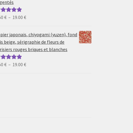
gentés
19.00 €
Plage
50
€
–
19.00
€
ote
5.00
sur
de
prix :
pier japonais, chiyogami (yuzen), fond
6.50 €
is beige, sérigraphie de fleurs de
à
risiers rouges briques et blanches
19.00 €
Plage
50
€
–
19.00
€
ote
5.00
sur
de
prix :
6.50 €
à
19.00 €