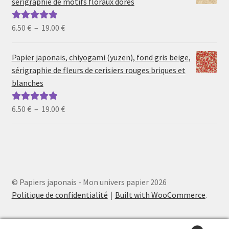
sérigraphie de motifs floraux dorés
à
19.00 €
Plage
6.50
€
–
19.00
€
Note
5.00
sur
de
5
prix :
Papier japonais, chiyogami (yuzen), fond gris beige,
6.50 €
sérigraphie de fleurs de cerisiers rouges briques et
à
blanches
19.00 €
Plage
6.50
€
–
19.00
€
Note
5.00
sur
de
5
prix :
6.50 €
à
19.00 €
© Papiers japonais - Mon univers papier 2026
Politique de confidentialité
Built with WooCommerce
.