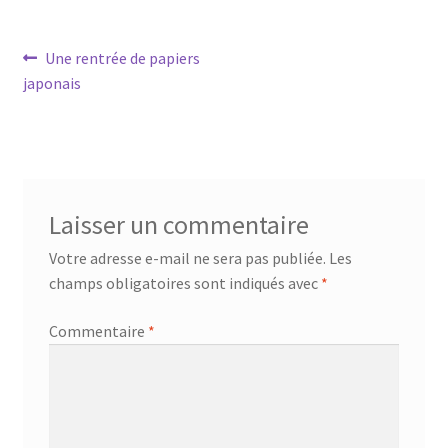
Navigation
Article
Une rentrée de papiers
précédent :
japonais
de
l’article
Laisser un commentaire
Votre adresse e-mail ne sera pas publiée.
Les
champs obligatoires sont indiqués avec
*
Commentaire
*