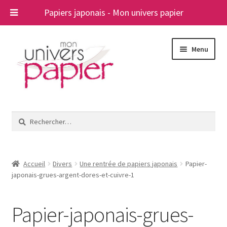
Papiers japonais - Mon univers papier
Aller
Aller
Menu
à
au
la
contenu
navigation
Ouvrir
Papiers japonais
le
Rechercher :
menu
Blog
enfant
A propos
Accueil
Divers
Une rentrée de papiers japonais
Papier-
japonais-grues-argent-dores-et-cuivre-1
Contact
Papier-japonais-grues-