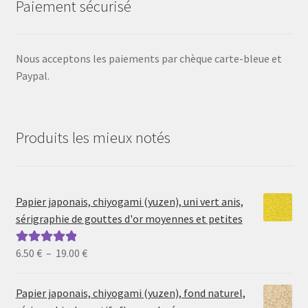
Paiement sécurisé
Nous acceptons les paiements par chèque carte-bleue et
Paypal.
Produits les mieux notés
Papier japonais, chiyogami (yuzen), uni vert anis,
sérigraphie de gouttes d'or moyennes et petites
Plage
6.50
€
–
19.00
€
Note
5.00
sur
de
5
prix :
Papier japonais, chiyogami (yuzen), fond naturel,
6.50 €