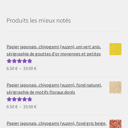
Produits les mieux notés
Papier japonais, chiyogami (yuzen), uni vert anis,
sérigraphie de gouttes d'or moyennes et petites
Plage
6.50
€
–
19.00
€
Note
5.00
sur
de
5
prix :
Papier japonais, chiyogami (yuzen), fond naturel,
6.50 €
sérigraphie de motifs floraux dorés
à
19.00 €
Plage
6.50
€
–
19.00
€
Note
5.00
sur
de
5
prix :
Papier japonais, chiyogami (yuzen), fond gris beige,
6.50 €