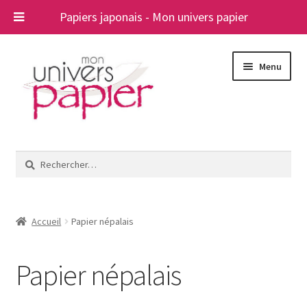
Papiers japonais - Mon univers papier
Aller
Aller
Menu
à
au
la
contenu
navigation
Ouvrir
Papiers japonais
le
Rechercher :
menu
Blog
enfant
A propos
Accueil
Papier népalais
Contact
Papier népalais