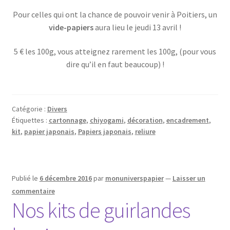
Pour celles qui ont la chance de pouvoir venir à Poitiers, un
vide-papiers
aura lieu le jeudi 13 avril !
5 € les 100g, vous atteignez rarement les 100g, (pour vous
dire qu’il en faut beaucoup) !
Catégorie :
Divers
Étiquettes :
cartonnage
,
chiyogami
,
décoration
,
encadrement
,
kit
,
papier japonais
,
Papiers japonais
,
reliure
Publié le
6 décembre 2016
par
monuniverspapier
—
Laisser un
commentaire
Nos kits de guirlandes