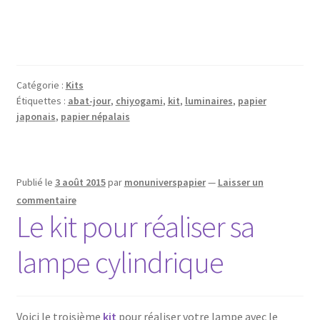
Catégorie :
Kits
Étiquettes :
abat-jour
,
chiyogami
,
kit
,
luminaires
,
papier
japonais
,
papier népalais
Publié le
3 août 2015
par
monuniverspapier
—
Laisser un
commentaire
Le kit pour réaliser sa
lampe cylindrique
Voici le troisième
kit
pour réaliser votre lampe avec le