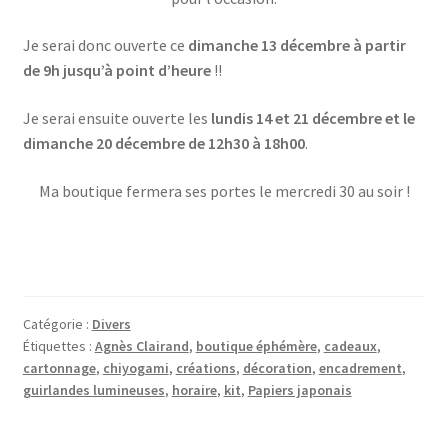
Je serai donc ouverte ce
dimanche 13 décembre à partir
de 9h jusqu’à point d’heure
!!
Je serai ensuite ouverte les
lundis 14 et 21 décembre et le
dimanche 20 décembre de 12h30 à 18h00
.
Ma boutique fermera ses portes le mercredi 30 au soir !
Catégorie :
Divers
Étiquettes :
Agnès Clairand
,
boutique éphémère
,
cadeaux
,
cartonnage
,
chiyogami
,
créations
,
décoration
,
encadrement
,
guirlandes lumineuses
,
horaire
,
kit
,
Papiers japonais