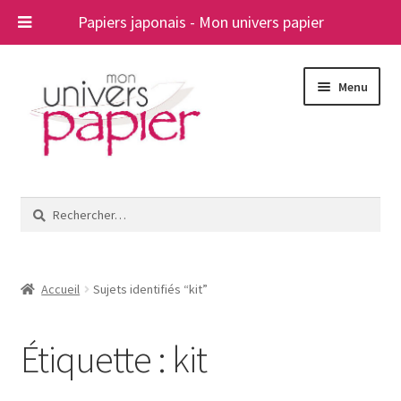
Papiers japonais - Mon univers papier
Aller
Aller
Menu
à
au
la
contenu
navigation
Ouvrir
Papiers japonais
le
Rechercher :
menu
Blog
enfant
A propos
Accueil
Sujets identifiés “kit”
Contact
Étiquette :
kit