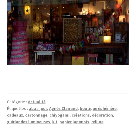
Catégorie :
Actualité
Étiquettes :
abat-jour
,
Agnès Clairand
,
boutique éphémère
,
cadeaux
,
cartonnage
,
chiyogami
,
créations
,
décoration
,
guirlandes lumineuses
,
kit
,
papier japonais
,
reliure