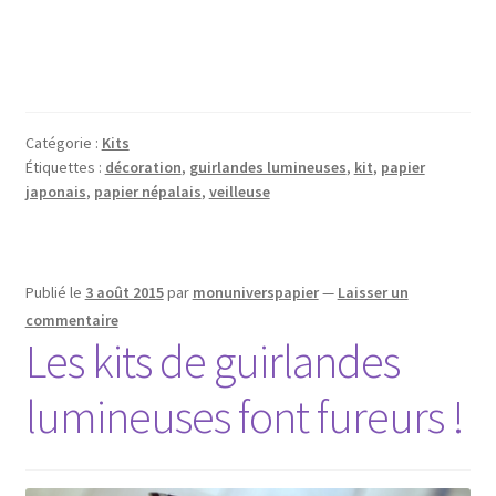
Catégorie :
Kits
Étiquettes :
décoration
,
guirlandes lumineuses
,
kit
,
papier
japonais
,
papier népalais
,
veilleuse
Publié le
3 août 2015
par
monuniverspapier
—
Laisser un
commentaire
Les kits de guirlandes
lumineuses font fureurs !