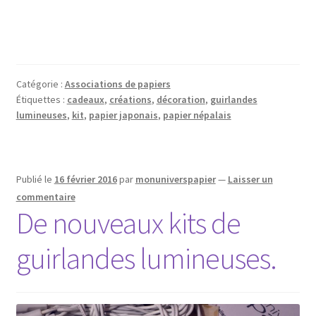
Catégorie :
Associations de papiers
Étiquettes :
cadeaux
,
créations
,
décoration
,
guirlandes
lumineuses
,
kit
,
papier japonais
,
papier népalais
Publié le
16 février 2016
par
monuniverspapier
—
Laisser un
commentaire
De nouveaux kits de
guirlandes lumineuses.