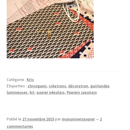
Catégorie :
Kits
Étiquettes :
chiyogami
,
créations
,
décoration
,
guirlandes
lumineuses
,
kit
,
papier népalais
,
Papiers japonais
Publié le
27 novembre 2015
par
monuniverspapier
—
2
commentaires