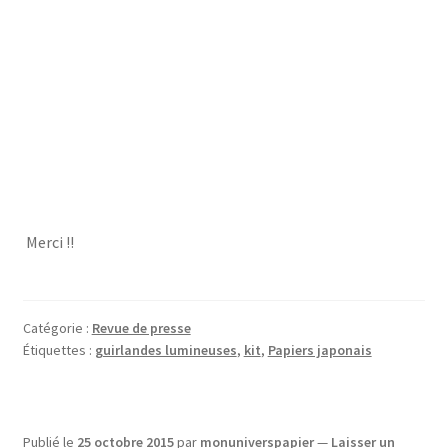
Merci !!
Catégorie :
Revue de presse
Étiquettes :
guirlandes lumineuses
,
kit
,
Papiers japonais
Publié le
25 octobre 2015
par
monuniverspapier
—
Laisser un