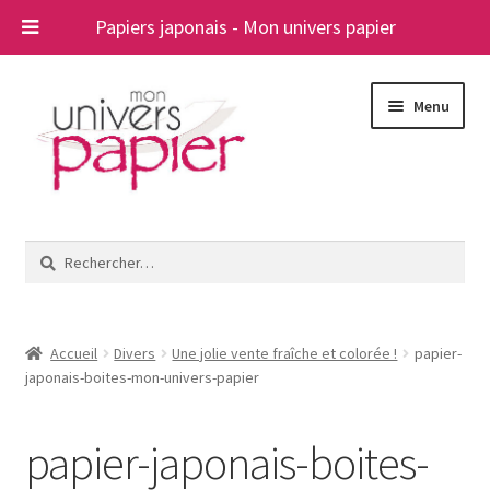
Papiers japonais - Mon univers papier
Aller
Aller
Menu
à
au
la
contenu
navigation
Ouvrir
Papiers japonais
le
Rechercher :
menu
Blog
enfant
A propos
Accueil
Divers
Une jolie vente fraîche et colorée !
papier-
japonais-boites-mon-univers-papier
Contact
papier-japonais-boites-