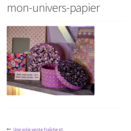
mon-univers-papier
Navigation
Article
Une jolie vente fraîche et