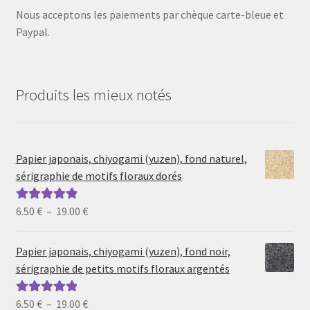
Nous acceptons les paiements par chèque carte-bleue et
Paypal.
Produits les mieux notés
Papier japonais, chiyogami (yuzen), fond naturel,
sérigraphie de motifs floraux dorés
Plage
6.50
€
–
19.00
€
Note
5.00
sur
de
5
prix :
Papier japonais, chiyogami (yuzen), fond noir,
6.50 €
sérigraphie de petits motifs floraux argentés
à
19.00 €
Plage
6.50
€
–
19.00
€
Note
5.00
sur